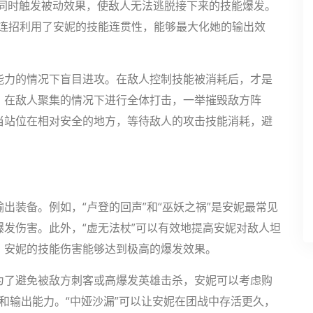
并同时触发被动效果，使敌人无法逃脱接下来的技能爆发。
一连招利用了安妮的技能连贯性，能够最大化她的输出效
能力的情况下盲目进攻。在敌人控制技能被消耗后，才是
，在敌人聚集的情况下进行全体打击，一举摧毁敌方阵
当站位在相对安全的地方，等待敌人的攻击技能消耗，避
出装备。例如，“卢登的回声”和“巫妖之祸”是安妮最常见
发伤害。此外，“虚无法杖”可以有效地提高安妮对敌人坦
，安妮的技能伤害能够达到极高的爆发效果。
为了避免被敌方刺客或高爆发英雄击杀，安妮可以考虑购
力和输出能力。“中娅沙漏”可以让安妮在团战中存活更久，