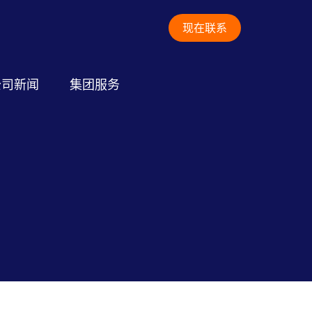
现在联系
公司新闻
集团服务