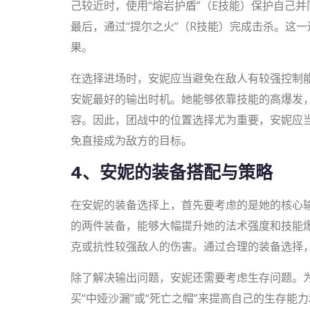
己较近时，使用“熔岩护盾”（E技能）保护自己
最后，通过“提尔之火”（R技能）完成击杀。这
果。
在选择进场时，安妮应当避免在敌人有较强控制
安妮最好的输出时机。她能够依靠技能的高爆发
容。因此，团战中的位置选择尤为重要，安妮应
免直接成为敌方的目标。
4、安妮的装备搭配与策略
在安妮的装备选择上，首先要考虑的是她的核心输
的两件装备，能够大幅提升她的法术强度和技能爆
克或抗性较强敌人的伤害。通过合理的装备选择
除了解决输出问题，安妮还需要考虑生存问题。
买“中娅沙漏”或“死亡之帽”来提高自己的生存能