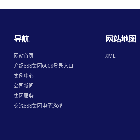
导航
网站地图
网站首页
XML
介绍888集团6008登录入口
案例中心
公司新闻
集团服务
交流888集团电子游戏