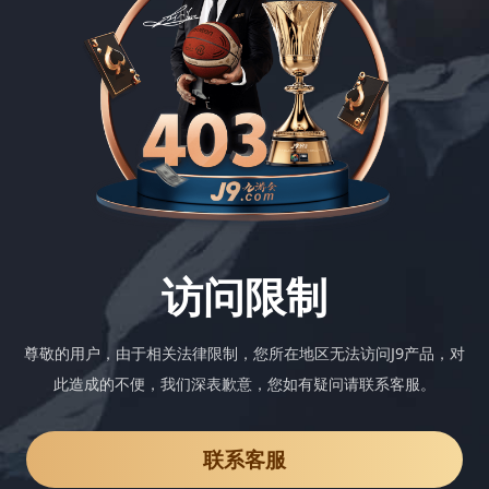
访问限制
尊敬的用户，由于相关法律限制，您所在地区无法访问J9产品，对
此造成的不便，我们深表歉意，您如有疑问请联系客服。
联系客服