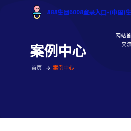
网站
交流
案例中心
首页
案例中心