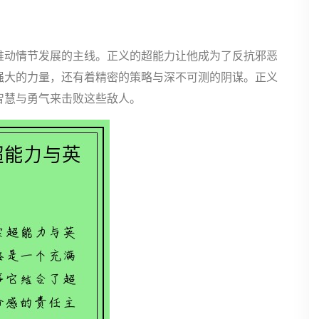
推动情节发展的主线。正义的超能力让他成为了反抗邪恶
强大的力量，还有着精密的策略与深不可测的阴谋。正义
智慧与勇气来击败这些敌人。