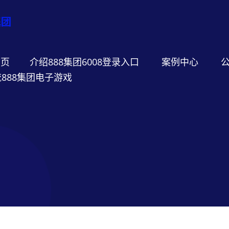
首页
介绍888集团6008登录入口
案例中心
888集团电子游戏