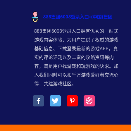
888集团6008登录入口拥有优秀的一站式
游戏内容体验，为用户提供了权威的游戏
基础信息、下载登录最新的游戏APP，真
实的评论评测以及丰富的攻略资讯等内
容，满足用户找游戏和玩游戏的诉求。加
入我们同时可以和千万游戏爱好者交流心
得，共建游戏社区。