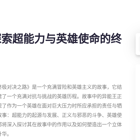
探索超能力与英雄使命的终
终极对决之路》是一个充满冒险和英雄主义的故事，它结
建了一个充满对抗与挑战的英雄历程。故事中的异能王正
现了作为一个英雄在面对巨大压力时所应承担的责任与牺
故事：超能力的起源与发展、正义与邪恶的斗争、英雄使
都将深入探讨其在故事中的作用以及如何塑造出一个立体
升华。