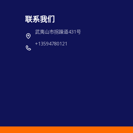
联系我们
武夷山市拐躁道431号
+13594780121