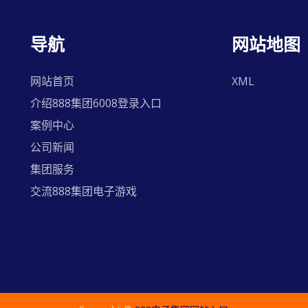
导航
网站地图
网站首页
XML
介绍888集团6008登录入口
案例中心
公司新闻
集团服务
交流888集团电子游戏