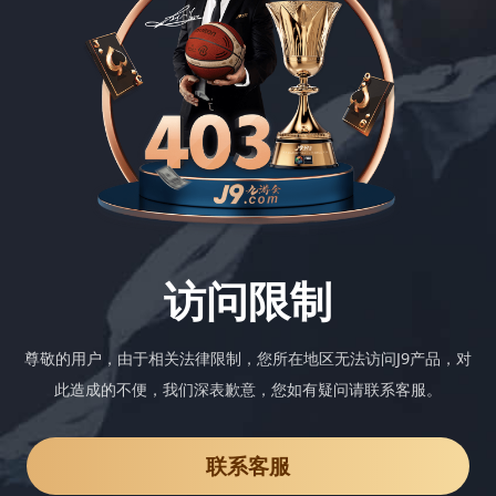
访问限制
尊敬的用户，由于相关法律限制，您所在地区无法访问J9产品，对
此造成的不便，我们深表歉意，您如有疑问请联系客服。
联系客服